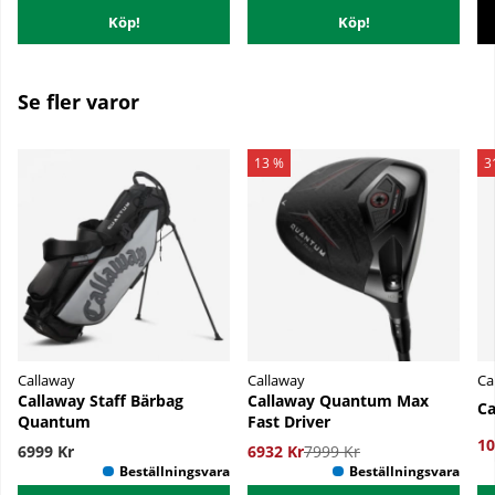
Köp!
Köp!
Se fler varor
13 %
3
Callaway
Callaway
Ca
Callaway Staff Bärbag
Callaway Quantum Max
Ca
Quantum
Fast Driver
10
6999 Kr
6932 Kr
7999 Kr