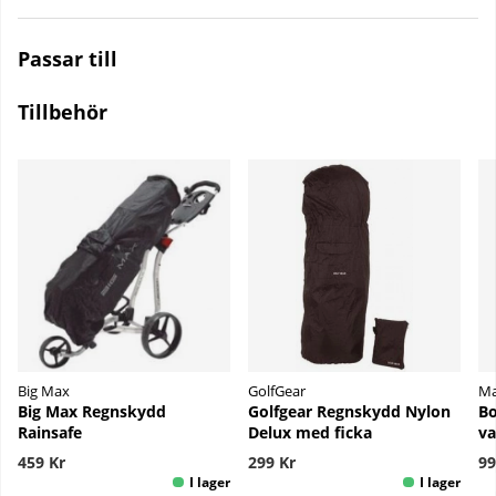
Passar till
Tillbehör
Big Max
GolfGear
Ma
Big Max Regnskydd
Golfgear Regnskydd Nylon
Bo
Rainsafe
Delux med ficka
va
459 Kr
299 Kr
99