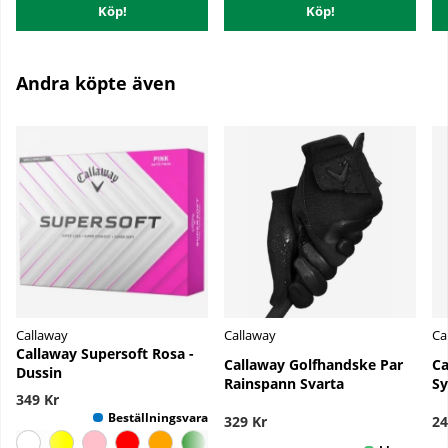
Köp!
Köp!
Andra köpte även
Callaway
Callaway
Ca
Callaway Supersoft Rosa -
Callaway Golfhandske Par
Ca
Dussin
Rainspann Svarta
Sy
349 Kr
329 Kr
24