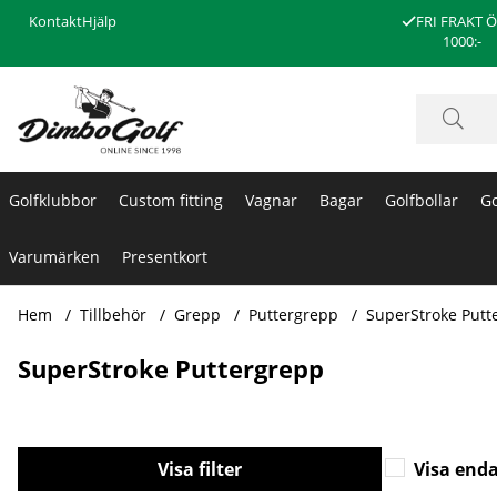
Kontakt
Hjälp
FRI FRAKT 
1000:-
Golfklubbor
Custom fitting
Vagnar
Bagar
Golfbollar
Go
Varumärken
Presentkort
Hem
Tillbehör
Grepp
Puttergrepp
SuperStroke Putt
SuperStroke Puttergrepp
Filtrera
Visa enda