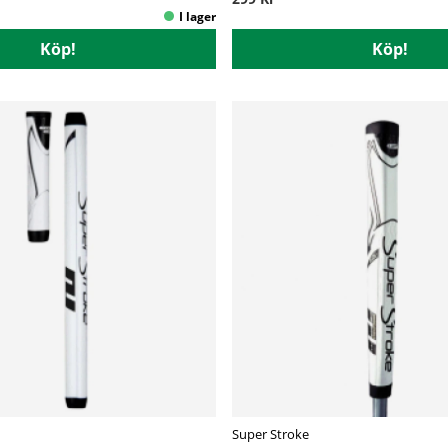
Köp!
Köp!
Super Stroke