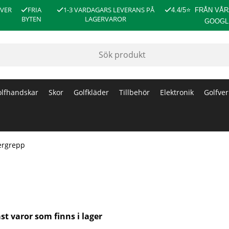
ÖVER
FRIA
1-3 VARDAGARS LEVERANS PÅ
4.4/5
⭐
FRÅN VÅR
BYTEN
LAGERVAROR
GOOGL
lfhandskar
Skor
Golfkläder
Tillbehör
Elektronik
Golfver
ergrepp
st varor som finns i lager