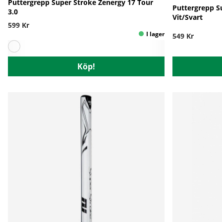
Puttergrepp Super Stroke Zenergy 17 Tour
Puttergrepp S
3.0
Vit/Svart
599 Kr
549 Kr
Köp!