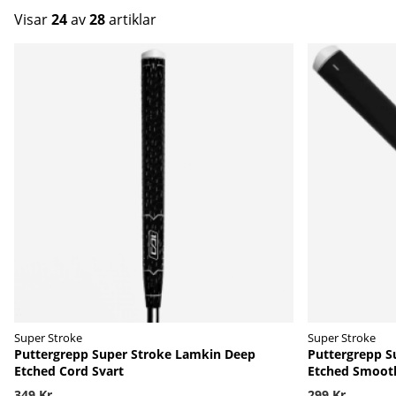
Visar
24
av
28
artiklar
Produkter
Super Stroke
Super Stroke
Puttergrepp Super Stroke Lamkin Deep
Puttergrepp S
Etched Cord Svart
Etched Smooth
349 Kr
299 Kr