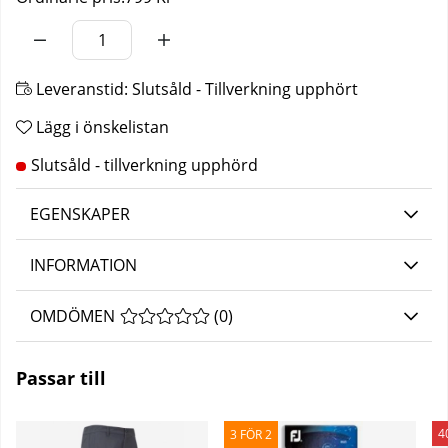
Leveranstid:
Slutsåld - Tillverkning upphört
Lägg i önskelistan
EGENSKAPER
INFORMATION
OMDÖMEN
MEDELBETYG 0 AV 5 ANTAL BETYG 0
(
0
)
Passar till
4
3 FÖR 2