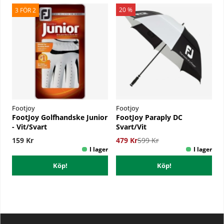
20 %
3 FÖR 2
Footjoy
Footjoy
FootJoy Golfhandske Junior
FootJoy Paraply DC
- Vit/Svart
Svart/Vit
159 Kr
479 Kr
599 Kr
Köp!
Köp!