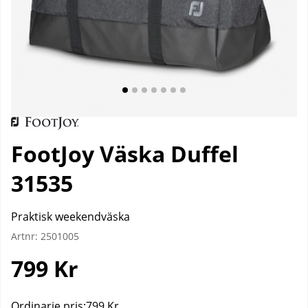
FootJoy Väska Duffel
31535
Praktisk weekendväska
Artnr:
2501005
799
Kr
Ordinarie pris:
799 Kr