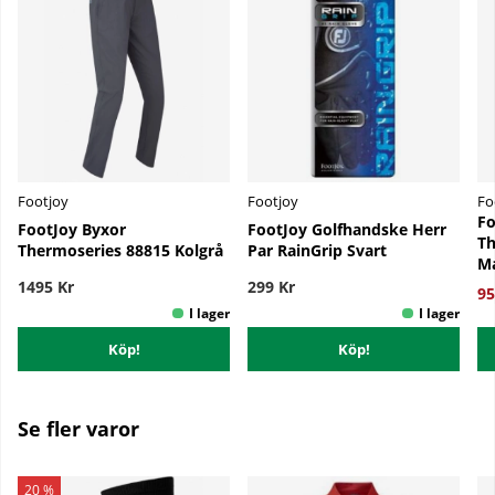
Footjoy
Footjoy
Fo
Fo
FootJoy Byxor
FootJoy Golfhandske Herr
Th
Thermoseries 88815 Kolgrå
Par RainGrip Svart
Ma
1495 Kr
299 Kr
95
Köp!
Köp!
Se fler varor
20 %