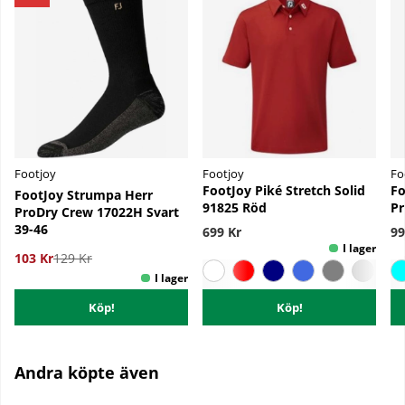
Footjoy
Footjoy
Fo
FootJoy Piké Stretch Solid
Fo
FootJoy Strumpa Herr
91825 Röd
Pr
ProDry Crew 17022H Svart
39-46
699 Kr
99
103 Kr
129 Kr
Köp!
Köp!
Andra köpte även