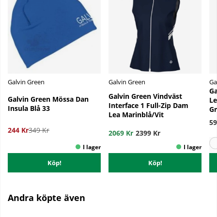
Galvin Green
Galvin Green
Ga
Ga
Galvin Green Vindväst
Galvin Green Mössa Dan
Le
Interface 1 Full-Zip Dam
Insula Blå 33
Gr
Lea Marinblå/Vit
59
244 Kr
349 Kr
2069 Kr
2399 Kr
Köp!
Köp!
Andra köpte även