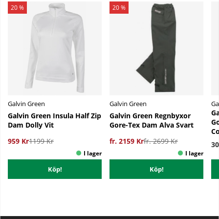
20 %
20 %
Galvin Green
Galvin Green
Ga
Ga
Galvin Green Insula Half Zip
Galvin Green Regnbyxor
Go
Dam Dolly Vit
Gore-Tex Dam Alva Svart
Co
959 Kr
1199 Kr
fr. 2159 Kr
fr. 2699 Kr
30
Köp!
Köp!