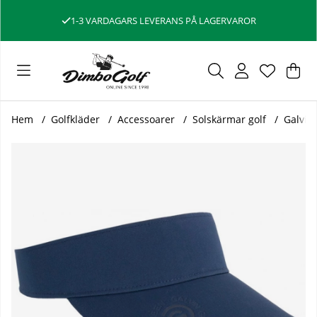
1-3 VARDAGARS LEVERANS PÅ LAGERVAROR
Var
Ant
.
Hem
Golfkläder
Accessoarer
Solskärmar golf
Galvin
Produktbilder Galvin Green Solskärm V8+ Stretch Shade Ma