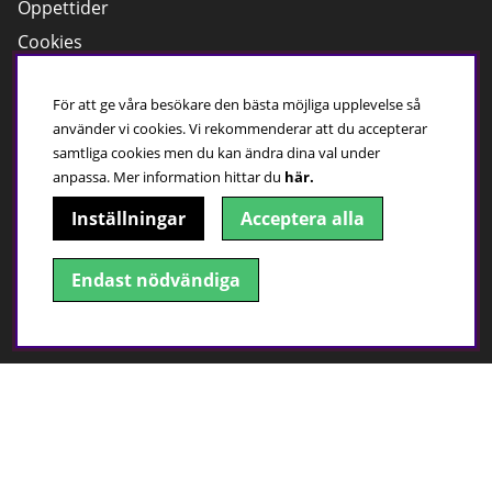
Öppettider
Cookies
Kundservice
För att ge våra besökare den bästa möjliga upplevelse så
använder vi cookies. Vi rekommenderar att du accepterar
Har du frågor?
samtliga cookies men du kan ändra dina val under
Ring:
0500 - 410 100
anpassa.
Mer information hittar du
här.
Maila till oss
Inställningar
Acceptera alla
Öppettider, butik
Mån-Fre; 10:00-18:00
Endast nödvändiga
Lör; 09:00-15:00
Sön;
Stängt
Hitta till oss!
Adress: Gesällgatan 1, 541 50 Skövde