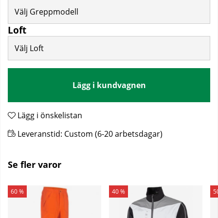
Välj Greppmodell
Loft
Välj Loft
Lägg i kundvagnen
Lägg i önskelistan
Leveranstid:
Custom (6-20 arbetsdagar)
Se fler varor
60 %
40 %
5