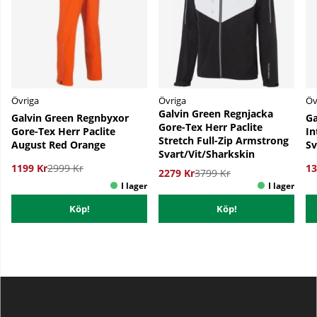
Övriga
Övriga
Öv
Galvin Green Regnjacka
Galvin Green Regnbyxor
Ga
Gore-Tex Herr Paclite
Gore-Tex Herr Paclite
In
Stretch Full-Zip Armstrong
August Red Orange
Sv
Svart/Vit/Sharkskin
1199 Kr
2999 Kr
13
2279 Kr
3799 Kr
Köp!
Köp!