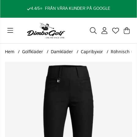
4.4/5
⭐
FRÅN VÅRA KUNDER PÅ GOOGLE
Var
Ant
.
Hem
Golfkläder
Damkläder
Capribyxor
Röhnisch Ca
Produktbilder Röhnisch Capri Embrace 110673 Svart