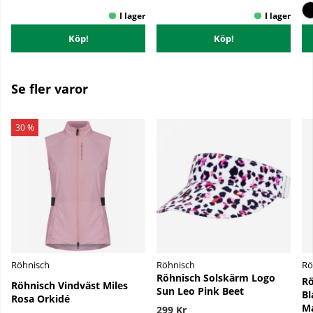
Köp!
Köp!
Se fler varor
30 %
Röhnisch
Röhnisch
Rö
Röhnisch Solskärm Logo
Rö
Röhnisch Vindväst Miles
Sun Leo Pink Beet
Bl
Rosa Orkidé
Ma
299 Kr