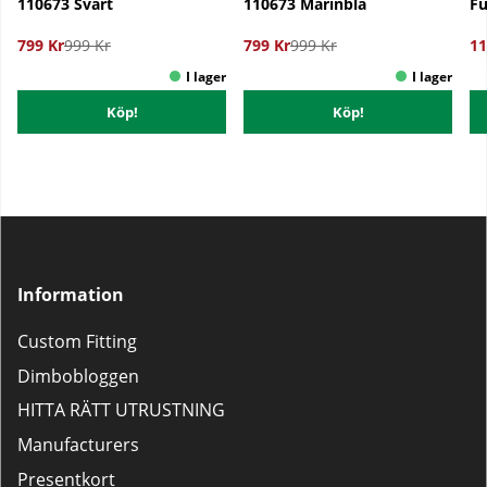
110673 Svart
110673 Marinblå
Fu
799 Kr
999 Kr
799 Kr
999 Kr
11
Köp!
Köp!
Information
Custom Fitting
Dimbobloggen
HITTA RÄTT UTRUSTNING
Manufacturers
Presentkort