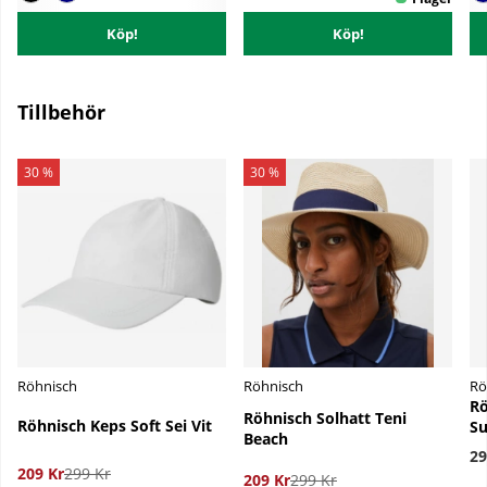
Köp!
Köp!
Tillbehör
30 %
30 %
Röhnisch
Röhnisch
Rö
Rö
Röhnisch Solhatt Teni
Röhnisch Keps Soft Sei Vit
Su
Beach
29
209 Kr
299 Kr
209 Kr
299 Kr