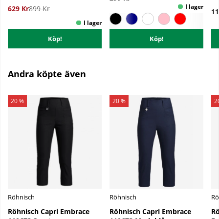
629 Kr
899 Kr
11
Köp!
Köp!
Andra köpte även
20 %
20 %
2
Röhnisch
Röhnisch
Rö
Röhnisch Capri Embrace
Röhnisch Capri Embrace
Rö