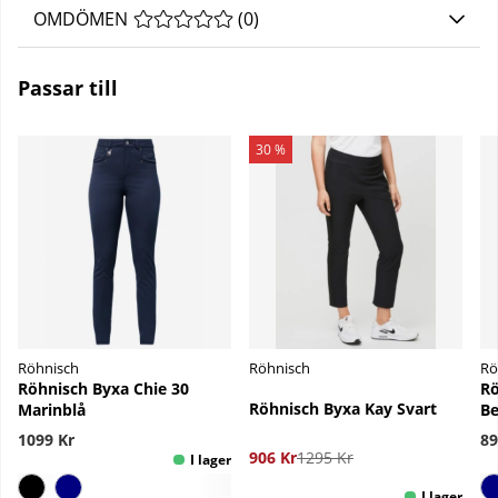
OMDÖMEN
MEDELBETYG 0 AV 5 ANTAL BETYG 0
(
0
)
Passar till
30 %
Röhnisch
Röhnisch
Rö
Röhnisch Byxa Chie 30
Rö
Röhnisch Byxa Kay Svart
Marinblå
Be
1099 Kr
89
906 Kr
1295 Kr