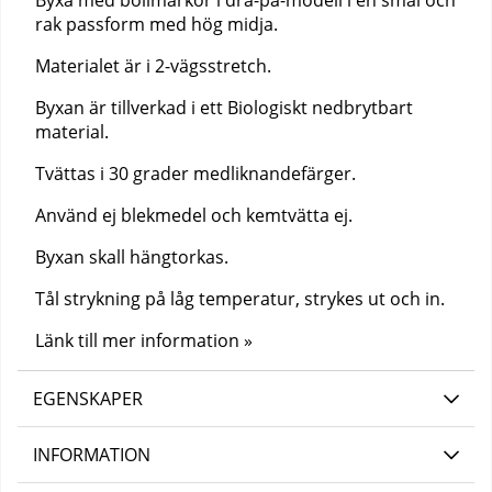
Byxa med bollmarkör i dra-på-modell i en smal och
rak passform med hög midja.
Materialet är i 2-vägsstretch.
Byxan är tillverkad i ett Biologiskt nedbrytbart
material.
Tvättas i 30 grader medliknandefärger.
Använd ej blekmedel och kemtvätta ej.
Byxan skall hängtorkas.
Tål strykning på låg temperatur, strykes ut och in.
Länk till mer information »
EGENSKAPER
INFORMATION