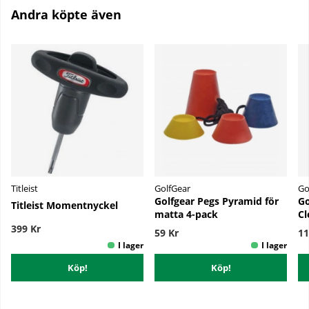
Andra köpte även
Titleist
GolfGear
Go
Golfgear Pegs Pyramid för
Go
Titleist Momentnyckel
matta 4-pack
Cl
399 Kr
59 Kr
11
Köp!
Köp!