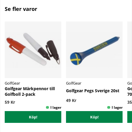
Se fler varor
GolfGear
GolfGear
Go
Golfgear Märkpennor till
Go
Golfgear Pegs Sverige 20st
Golfboll 2-pack
7
49 Kr
59 Kr
35
Köp!
Köp!