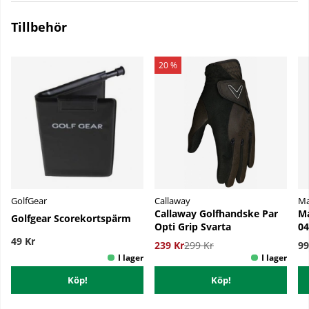
Tillbehör
20 %
GolfGear
Callaway
Ma
Callaway Golfhandske Par
Ma
Golfgear Scorekortspärm
Opti Grip Svarta
04
49 Kr
239 Kr
299 Kr
99
Köp!
Köp!