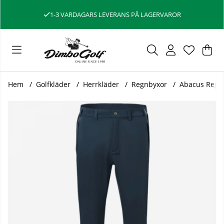
1-3 VARDAGARS LEVERANS PÅ LAGERVAROR
Var
Ant
.
Hem
Golfkläder
Herrkläder
Regnbyxor
Abacus Regnb
Produktbilder Abacus Regnbyxa Kort Herr Bounce Marinbl