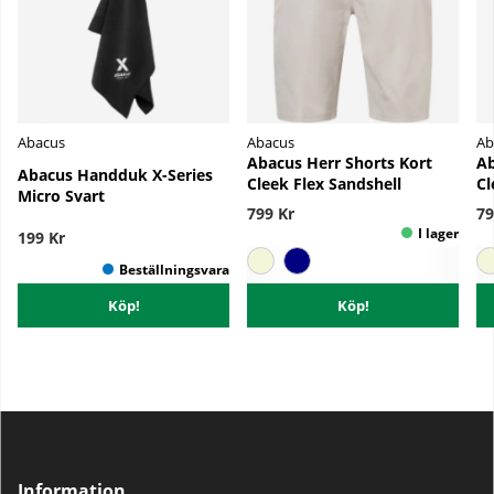
Abacus
Abacus
Ab
Abacus Herr Shorts Kort
Ab
Abacus Handduk X-Series
Cleek Flex Sandshell
Cl
Micro Svart
799 Kr
79
199 Kr
Köp!
Köp!
Information