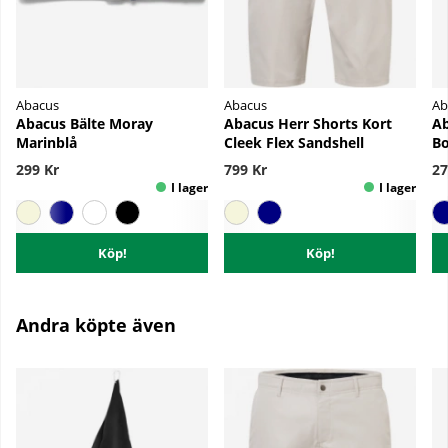
Abacus
Abacus
Ab
Abacus Bälte Moray
Abacus Herr Shorts Kort
Ab
Marinblå
Cleek Flex Sandshell
Bo
299 Kr
799 Kr
27
Köp!
Köp!
Andra köpte även