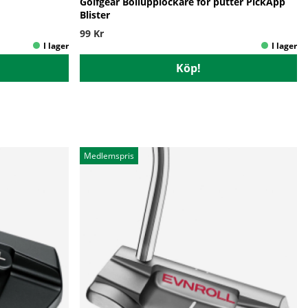
Golfgear Bollupplockare för putter PickApp
Blister
99 Kr
Köp!
Medlemspris