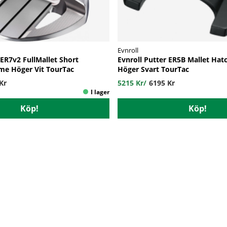
Evnroll
 ER7v2 FullMallet Short
Evnroll Putter ER5B Mallet Hat
e Höger Vit TourTac
Höger Svart TourTac
Kr
5215 Kr
/
6195 Kr
Köp!
Köp!