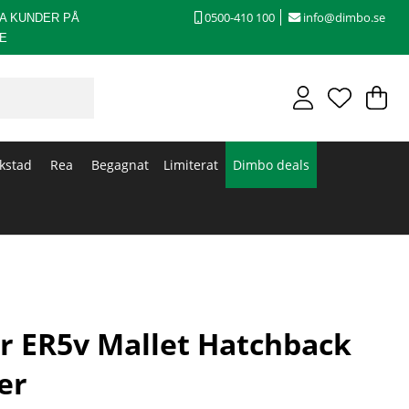
0500-410 100
info@dimbo.se
A KUNDER PÅ
E
V
An
.
kstad
Rea
Begagnat
Limiterat
Dimbo deals
er ER5v Mallet Hatchback
er