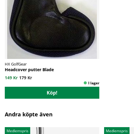
HX GolfGear
Headcover putter Blade
149 Kr
179 Kr
Köp!
Andra köpte även
Medlemspris
Medlemspris