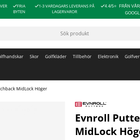
ÖVER
FRIA
1-3 VARDAGARS LEVERANS PÅ
4.4/5
⭐
FRÅN VÅR
BYTEN
LAGERVAROR
GOOGL
lfhandskar
Skor
Golfkläder
Tillbehör
Elektronik
Golfver
atchback MidLock Höger
ck Höger
Evnroll Putt
MidLock Hög