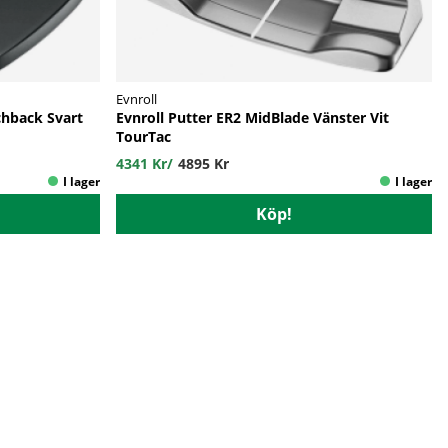
Evnroll
chback Svart
Evnroll Putter ER2 MidBlade Vänster Vit
TourTac
4341 Kr
/
4895 Kr
Köp!