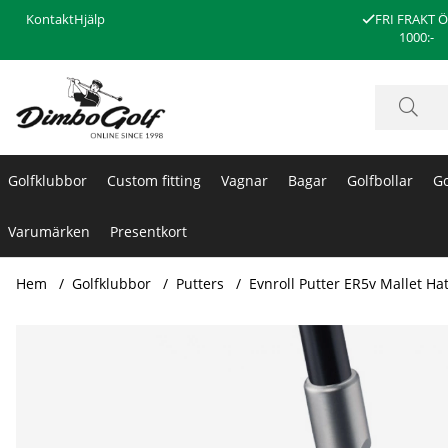
Kontakt
Hjälp
FRI FRAKT 
1000:-
Golfklubbor
Custom fitting
Vagnar
Bagar
Golfbollar
Go
Varumärken
Presentkort
Hem
Golfklubbor
Putters
Evnroll Putter ER5v Mallet H
Produktbilder Evnroll Putter ER5v Mallet Hatchback MidLo