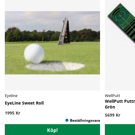
Eyeline
WellPutt
WellPutt Putt
EyeLine Sweet Roll
Grön
1995 Kr
5699 Kr
Köp!