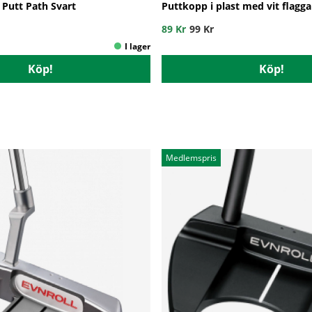
Putt Path Svart
Puttkopp i plast med vit flagga
89 Kr
99 Kr
Köp!
Köp!
Medlemspris