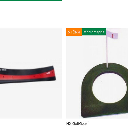
Medlemspris
5 FÖR 4
HX GolfGear