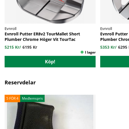
Evnroll
Evnroll
Evnroll Putter ER8v2 TourMallet Short
Evnroll Putter
Plumber Chrome Höger Vit TourTac
Plumber Chrom
5215 Kr
/
6195 Kr
5353 Kr
/
6295 
Köp!
Reservdelar
Medlemspris
5 FÖR 4