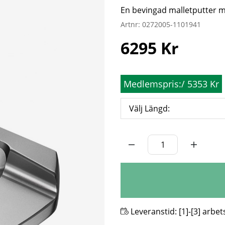
En bevingad malletputter m
Artnr:
0272005-1101941
6295
Kr
Medlemspris:
/
5353 Kr
Välj Längd:
Antal
Leveranstid:
[1]-[3] arbe