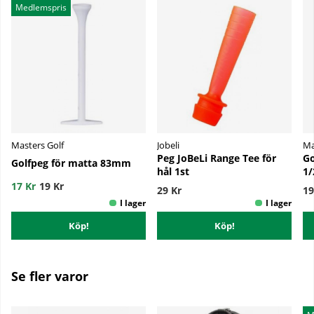
Medlemspris
Masters Golf
Jobeli
Ma
Peg JoBeLi Range Tee för
Go
Golfpeg för matta 83mm
hål 1st
1/
17 Kr
19 Kr
29 Kr
19
Köp!
Köp!
Se fler varor