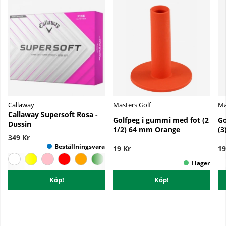
Callaway
Masters Golf
Ma
Callaway Supersoft Rosa -
Golfpeg i gummi med fot (2
Go
Dussin
1/2) 64 mm Orange
(3
349 Kr
19 Kr
19
Köp!
Köp!