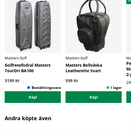
M
Masters Golf
Masters Golf
Ma
Pe
Golfresefodral Masters
Masters Bollväska
Mä
TourDri BA100
Leatherette Svart
2-
3199 Kr
599 Kr
29
Köp!
Köp!
Andra köpte även