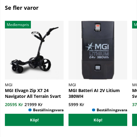
Se fler varor
Medlemspris
M
MGI
MGI
M
MGI Elvagn Zip X7 24
MGI Batteri AI 2V Litium
MG
Navigator All Terrain Svart
380WH
Sv
20595 Kr
21999 Kr
5999 Kr
37
Köp!
Köp!