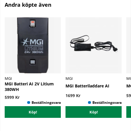
Andra köpte även
MGI
MGI
M
MGI Batteri AI 2V Litium
MGI Batteriladdare AI
MG
380WH
1699 Kr
59
5999 Kr
Köp!
Köp!