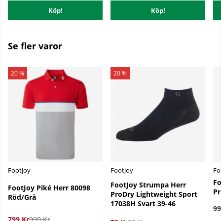
Köp!
Köp!
Se fler varor
20 %
20 %
Footjoy
Footjoy
Fo
Fo
FootJoy Strumpa Herr
FootJoy Piké Herr 80098
Pr
ProDry Lightweight Sport
Röd/Grå
17038H Svart 39-46
99
799 Kr
999 Kr