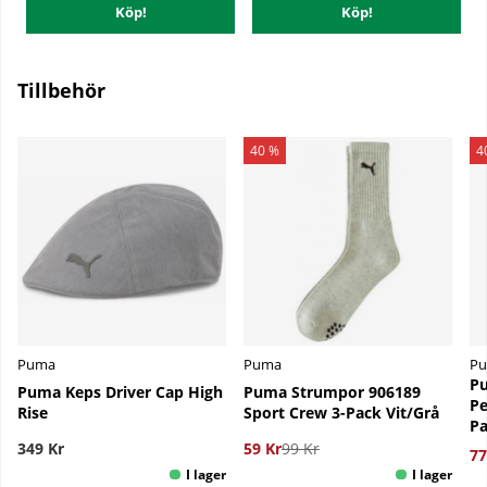
Köp!
Köp!
Tillbehör
40 %
4
Puma
Puma
P
P
Puma Keps Driver Cap High
Puma Strumpor 906189
Pe
Rise
Sport Crew 3-Pack Vit/Grå
Pa
349 Kr
59 Kr
99 Kr
77