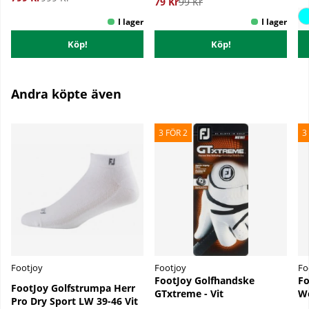
79 Kr
99 Kr
Köp!
Köp!
Andra köpte även
3 FÖR 2
3
Footjoy
Footjoy
Fo
FootJoy Golfhandske
Fo
FootJoy Golfstrumpa Herr
GTxtreme - Vit
We
Pro Dry Sport LW 39-46 Vit