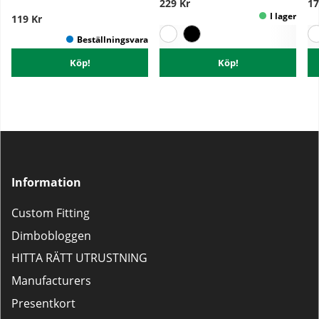
229 Kr
17
119 Kr
Köp!
Köp!
Information
Custom Fitting
Dimbobloggen
HITTA RÄTT UTRUSTNING
Manufacturers
Presentkort