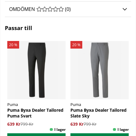
OMDÖMEN
MEDELBETYG 0 AV 5 ANTAL BETYG 0
(
0
)
Passar till
20 %
20 %
Puma
Puma
Puma Byxa Dealer Tailored
Puma Byxa Dealer Tailored
Puma Svart
Slate Sky
639 Kr
799 Kr
639 Kr
799 Kr