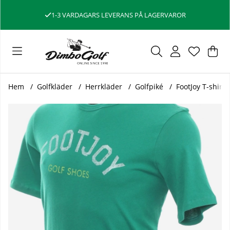
1-3 VARDAGARS LEVERANS PÅ LAGERVAROR
Var
Ant
.
Hem
Golfkläder
Herrkläder
Golfpiké
FootJoy T-shirt
Produktbilder FootJoy T-shirt Herr 90231 Grön