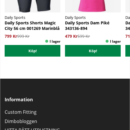
Daily Sports
Daily Sports
Da
Daily Sports Shorts Magic
Daily Sports Dam Piké
Da
City 56 cm 001269 Marinblå
343136-894
34
799 Kr
999 Kr
479 Kr
599 Kr
71
Köp!
Köp!
Information
Custom Fitting
Dimbobloggen