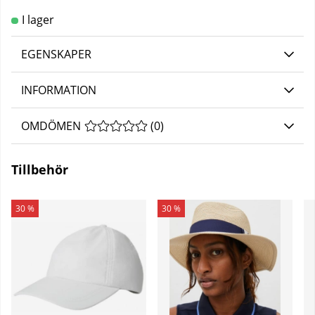
EGENSKAPER
INFORMATION
OMDÖMEN
MEDELBETYG 0 AV 5 ANTAL BETYG 0
(
0
)
Tillbehör
30 %
30 %