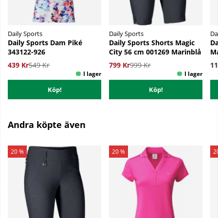
Daily Sports
Daily Sports
Da
Daily Sports Dam Piké
Daily Sports Shorts Magic
Da
343122-926
City 56 cm 001269 Marinblå
Ma
439 Kr
549 Kr
799 Kr
999 Kr
11
Köp!
Köp!
Andra köpte även
20 %
20 %
2