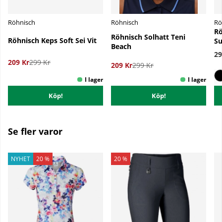
Röhnisch
Röhnisch
Rö
Rö
Röhnisch Solhatt Teni
Röhnisch Keps Soft Sei Vit
Su
Beach
29
209 Kr
299 Kr
209 Kr
299 Kr
Köp!
Köp!
Se fler varor
NYHET
20 %
20 %