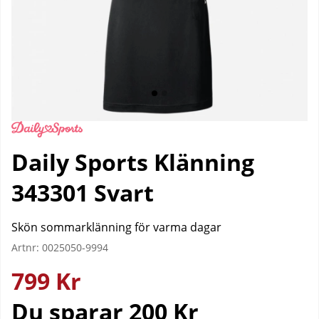
Daily Sports Klänning
343301 Svart
Skön sommarklänning för varma dagar
Artnr:
0025050-9994
799
Kr
Du sparar
200 Kr