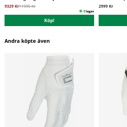
9329 Kr
11995 Kr
2999 Kr
Köp!
Andra köpte även