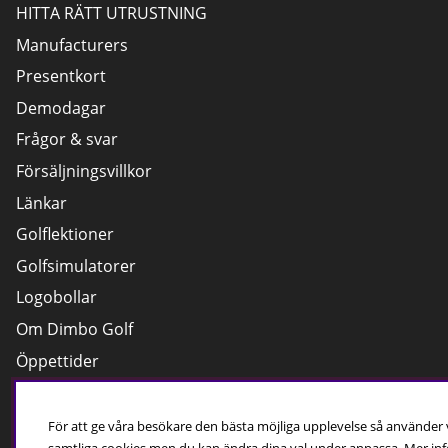
HITTA RÄTT UTRUSTNING
Manufacturers
Presentkort
Demodagar
Frågor & svar
Försäljningsvillkor
Länkar
Golflektioner
Golfsimulatorer
Logobollar
Om Dimbo Golf
Öppettider
Cookies
För att ge våra besökare den bästa möjliga upplevelse så använder