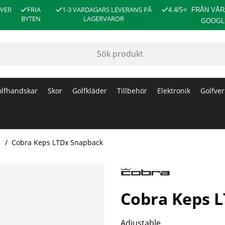
ÖVER
FRIA
1-3 VARDAGARS LEVERANS PÅ
4.4/5
⭐
FRÅN VÅR
BYTEN
LAGERVAROR
GOOGL
lfhandskar
Skor
Golfkläder
Tillbehör
Elektronik
Golfver
Cobra Keps LTDx Snapback
Cobra Keps 
Adjustable