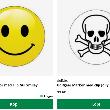
GolfGear
ör med clip Gul Smiley
Golfgear Markör med clip Jolly
99 Kr
Köp!
Köp!