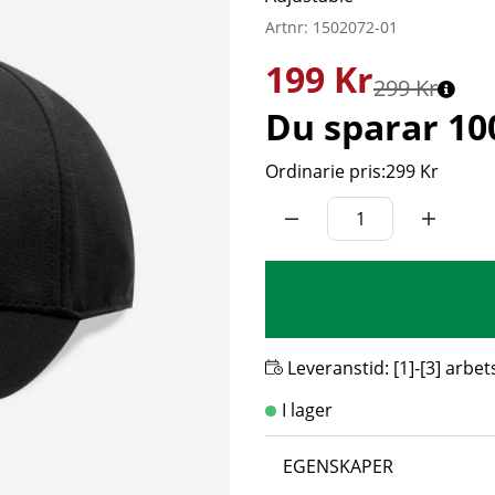
Artnr:
1502072-01
199
Kr
299 Kr
Du sparar
10
Ordinarie pris:
299 Kr
Leveranstid:
[1]-[3] arbe
EGENSKAPER