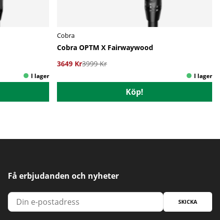
Cobra
Cobra OPTM X Fairwaywood
3649 Kr
3999 Kr
Köp!
Få erbjudanden och nyheter
SKICKA