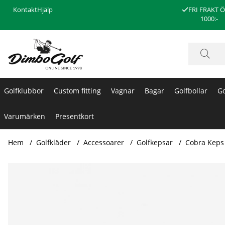
Kontakt
Hjälp
FRI FRAKT 
1000:-
Golfklubbor
Custom fitting
Vagnar
Bagar
Golfbollar
Go
Varumärken
Presentkort
Hem
Golfkläder
Accessoarer
Golfkepsar
Cobra Keps
Produktbilder Cobra Keps LTDx Snapback