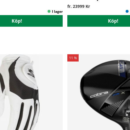
fr. 23999 Kr
Köp!
Köp!
11 %