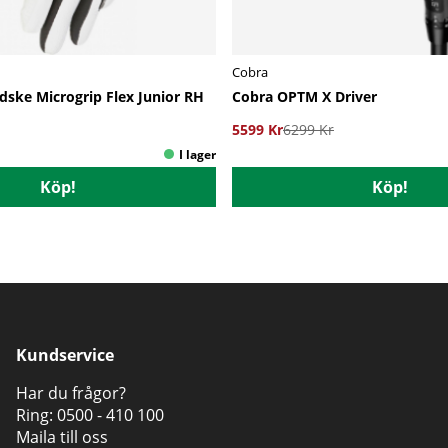
Cobra
dske Microgrip Flex Junior RH
Cobra OPTM X Driver
5599 Kr
6299 Kr
Köp!
Köp!
Kundservice
Har du frågor?
Ring:
0500 - 410 100
Maila till oss