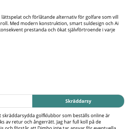
ättspelat och förlåtande alternativ för golfare som vill
ntroll. Med modern konstruktion, smart suldesign och Ai
konsekvent prestanda och ökat självförtroende i varje
Skräddarsy
t skräddarsydda golfklubbor som beställs online är
ks av retur och ångerrätt. Jag har full koll på de
js och förstår att Dimbo inte tar ansvar för eventuella