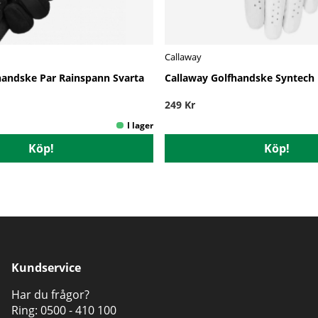
Callaway
handske Par Rainspann Svarta
Callaway Golfhandske Syntech
249 Kr
Köp!
Köp!
Kundservice
Har du frågor?
Ring:
0500 - 410 100