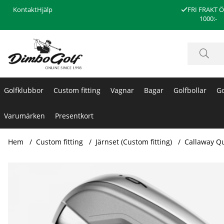
Kontakt
Hjälp
FRI FRAKT 
1000:-
Golfklubbor
Custom fitting
Vagnar
Bagar
Golfbollar
Go
Varumärken
Presentkort
Hem
Custom fitting
Järnset (Custom fitting)
Callaway Q
Produktbilder Callaway Quantum Max Järnset (Custom)