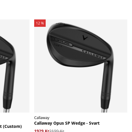
12 %
Callaway
Callaway Opus SP Wedge - Svart
t (Custom)
1929 Kr
2199 Kr