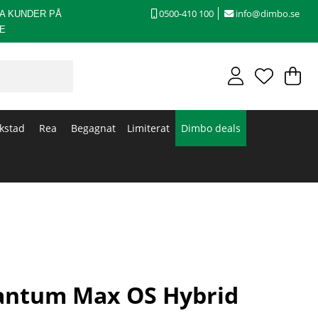
0500-410 100
info@dimbo.se
A KUNDER PÅ
E
V
An
.
kstad
Rea
Begagnat
Limiterat
Dimbo deals
antum Max OS Hybrid