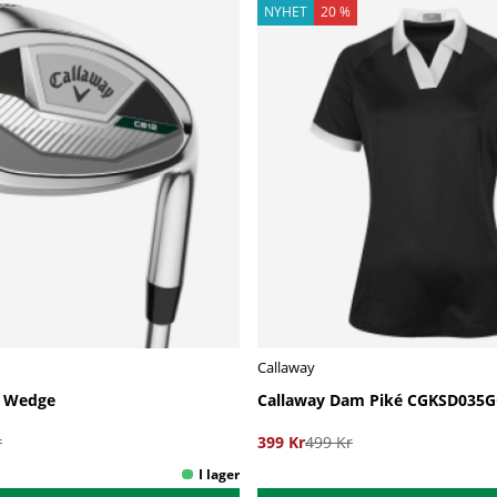
NYHET
20 %
Callaway
2 Wedge
Callaway Dam Piké CGKSD035G
r
399 Kr
499 Kr