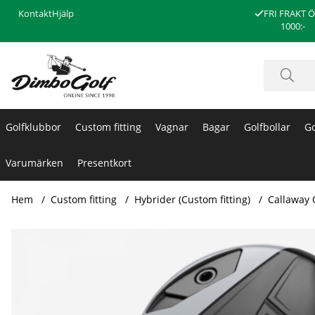
Kontakt
Hjälp
FRI FRAKT 
1000:-
Golfklubbor
Custom fitting
Vagnar
Bagar
Golfbollar
Go
Varumärken
Presentkort
Hem
Custom fitting
Hybrider (Custom fitting)
Callaway
Produktbilder Callaway Quantum Max OS Hybrid (Custom)