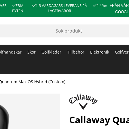
ÖVER
FRIA
1-3 VARDAGARS LEVERANS PÅ
4.4/5
⭐
FRÅN VÅR
BYTEN
LAGERVAROR
GOOGL
lfhandskar
Skor
Golfkläder
Tillbehör
Elektronik
Golfver
 Quantum Max OS Hybrid (Custom)
Callaway Qu