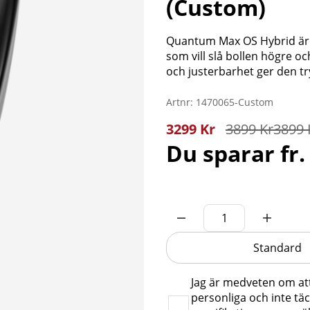
(Custom)
Quantum Max OS Hybrid är et
som vill slå bollen högre o
och justerbarhet ger den tr
Artnr:
1470065-Custom
3299
Kr
3899
Kr
3899 
Du sparar
fr.
Standard
Jag är medveten om at
personliga och inte täc