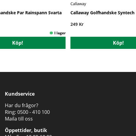
Callaway
handske Par Rainspann Svarta
Callaway Golfhandske Syntech
249 Kr
Köp!
Köp!
Kundservice
Har du frågor?
Ring:
0500 - 410 100
Maila till oss
Öppettider, butik