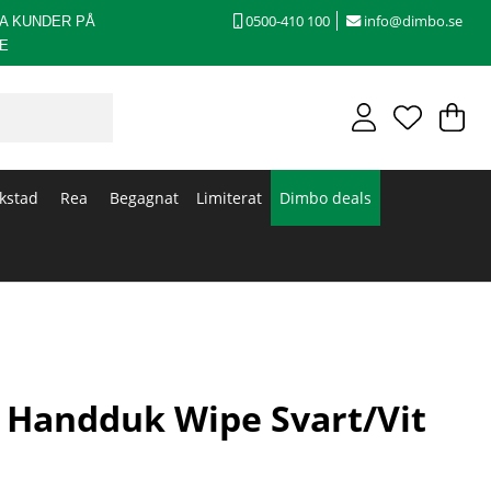
0500-410 100
info@dimbo.se
A KUNDER PÅ
E
V
An
.
kstad
Rea
Begagnat
Limiterat
Dimbo deals
 Handduk Wipe Svart/Vit