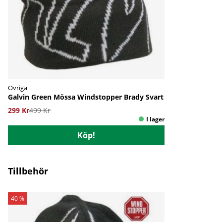
Övriga
Galvin Green Mössa Windstopper Brady Svart
299 Kr
499 Kr
Köp!
Tillbehör
40 %