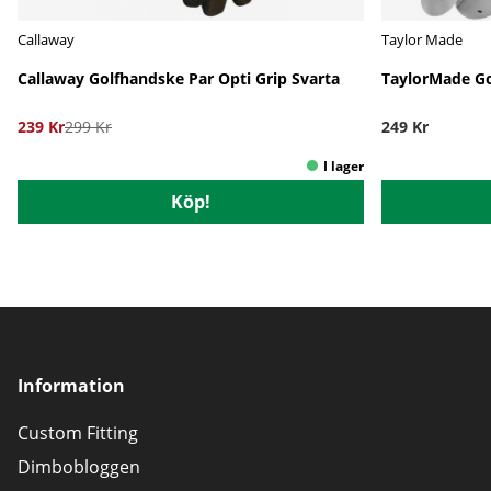
Callaway
Taylor Made
Callaway Golfhandske Par Opti Grip Svarta
TaylorMade Go
239 Kr
299 Kr
249 Kr
Köp!
Information
Custom Fitting
Dimbobloggen