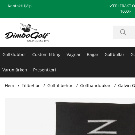
Kontakt
Hjälp
FRI FRAKT 
1000:-
Golfklubbor
Custom fitting
Vagnar
Bagar
Golfbollar
Go
Varumärken
Presentkort
Hem
Tillbehör
Golftillbehör
Golfhanddukar
Galvin 
Produktbilder Galvin Green Handduk Wipe Svart/Vit