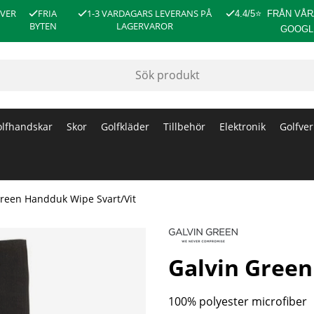
ÖVER
FRIA
1-3 VARDAGARS LEVERANS PÅ
4.4/5
⭐
FRÅN VÅR
BYTEN
LAGERVAROR
GOOGL
lfhandskar
Skor
Golfkläder
Tillbehör
Elektronik
Golfver
Green Handduk Wipe Svart/Vit
Galvin Green
100% polyester microfiber