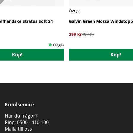
Övriga
lfhandske Stratus Soft 24
Galvin Green Mössa Windstopp
299 Kr
499 Kr
Köp!
Köp!
Kundservice
Har du frågor?
Ring:
0500 - 410 100
Maila till oss