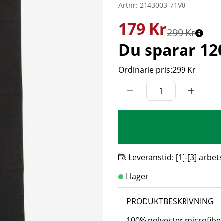
Artnr:
2143003-71V0
179
Kr
299 Kr
Du sparar
12
Ordinarie pris:
299 Kr
Leveranstid:
[1]-[3] arbe
PRODUKTBESKRIVNING
100% polyester microfibe