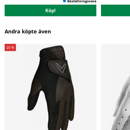
Köp!
Andra köpte även
20 %