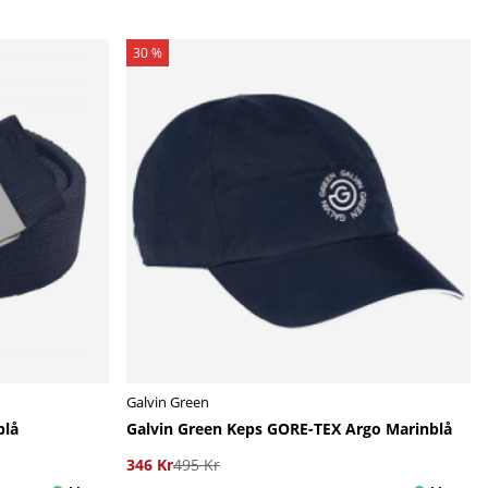
30 %
Galvin Green
blå
Galvin Green Keps GORE-TEX Argo Marinblå
346 Kr
495 Kr