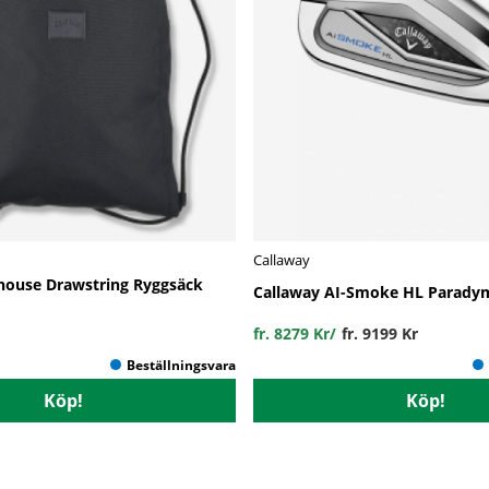
Callaway
house Drawstring Ryggsäck
Callaway AI-Smoke HL Paradym
fr. 8279 Kr
/
fr. 9199 Kr
Köp!
Köp!