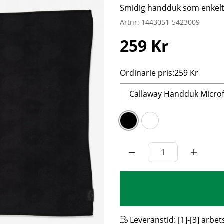
Smidig handduk som enkelt
Artnr:
1443051-5423009
259
Kr
Ordinarie pris:
259 Kr
Callaway Handduk Microf
Leveranstid:
[1]-[3] arbe