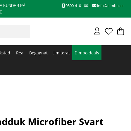
0500-410 100
info@dimbo.se
A KUNDER PÅ
E
V
An
.
kstad
Rea
Begagnat
Limiterat
Dimbo deals
dduk Microfiber Svart