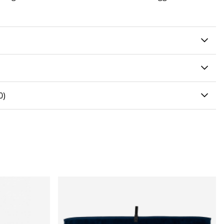
0 AV 5 ANTAL BETYG 0
0
)