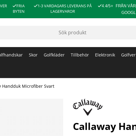
ÖVER
FRIA
1-3 VARDAGARS LEVERANS PÅ
4.4/5
⭐
FRÅN VÅR
BYTEN
LAGERVAROR
GOOGL
lfhandskar
Skor
Golfkläder
Tillbehör
Elektronik
Golfver
y Handduk Microfiber Svart
Callaway Han