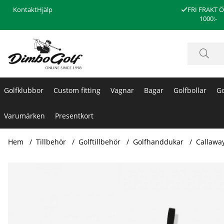
Kontakt
Hjälp
FRI FRAKT 
1000:-
Golfklubbor
Custom fitting
Vagnar
Bagar
Golfbollar
Go
Varumärken
Presentkort
Hem
Tillbehör
Golftillbehör
Golfhanddukar
Callawa
Produktbilder Callaway Handduk Microfiber Svart