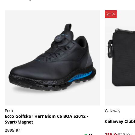
21 %
Ecco
Callaway
Ecco Golfskor Herr Biom C5 BOA 52012 -
Callaway Club
Svart/Magnet
2895 Kr
259 Kr
329 Kr