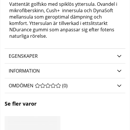
Vattentät golfsko med spiklös yttersula. Ovandel i
mikrofiberskinn, Cush+ innersula och DynaSoft
mellansula som geroptimal dämpning och
komfort. Yttersulan är tillverkad i ettslitstarkt
NDurance gummi som anpassar sig efter fotens
naturliga rörelse.
EGENSKAPER
INFORMATION
OMDÖMEN
MEDELBETYG 0 AV 5 ANTAL BETYG 0
(
0
)
Se fler varor