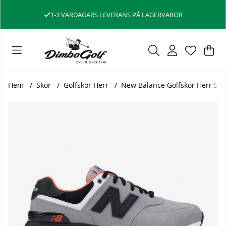
1-3 VARDAGARS LEVERANS PÅ LAGERVAROR
Var
Ant
.
Hem
Skor
Golfskor Herr
New Balance Golfskor Herr 574
Produktbilder New Balance Golfskor Herr 574 Greens v2 Gr