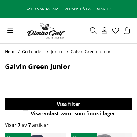
1-3 VARDAGARS LEVERANS PÅ LAGERVAROR
Var
Ant
.
Hem
Golfkläder
Junior
Galvin Green Junior
Galvin Green Junior
Filtrera
Visa endast varor som finns i lager
Visar
7
av
7
artiklar
Produkter