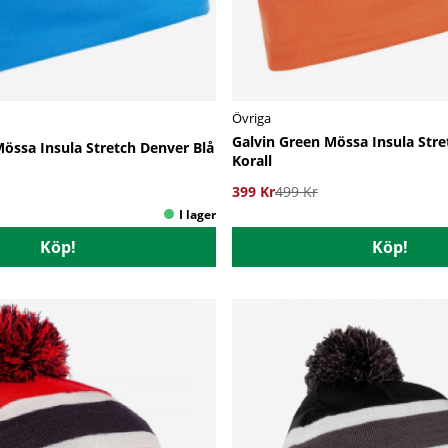
Övriga
Galvin Green Mössa Insula Str
össa Insula Stretch Denver Blå
Korall
399 Kr
499 Kr
Köp!
Köp!