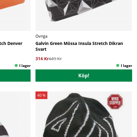
Övriga
etch Denver
Galvin Green Mössa Insula Stretch Dikran
Svart
314 Kr
449 Kr
Köp!
40 %