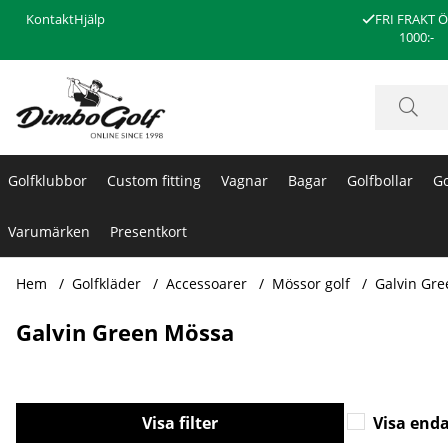
Kontakt
Hjälp
FRI FRAKT 
1000:-
Golfklubbor
Custom fitting
Vagnar
Bagar
Golfbollar
Go
Varumärken
Presentkort
Hem
Golfkläder
Accessoarer
Mössor golf
Galvin Gr
Galvin Green Mössa
Filtrera
Visa enda