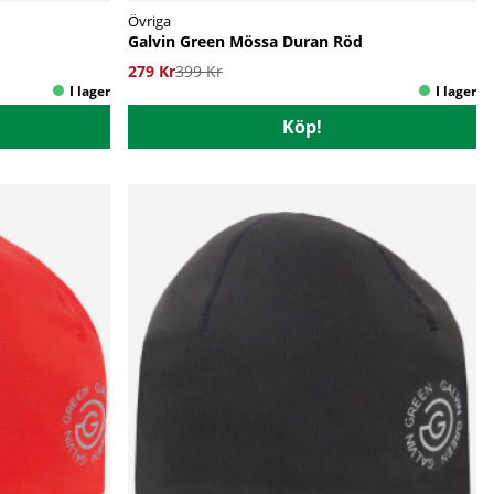
Övriga
Galvin Green Mössa Duran Röd
279 Kr
399 Kr
Köp!