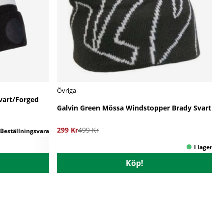
Övriga
vart/Forged
Galvin Green Mössa Windstopper Brady Svart
299 Kr
499 Kr
Köp!