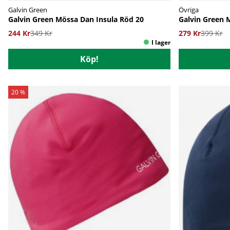
Galvin Green
Övriga
Galvin Green Mössa Dan Insula Röd 20
Galvin Green 
244 Kr
349 Kr
279 Kr
399 Kr
Köp!
20 %