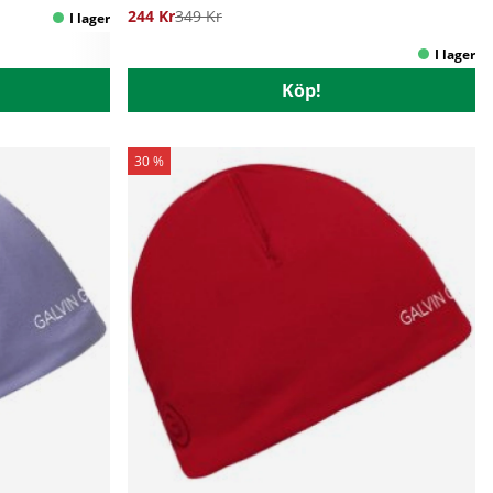
244 Kr
349 Kr
Köp!
30 %