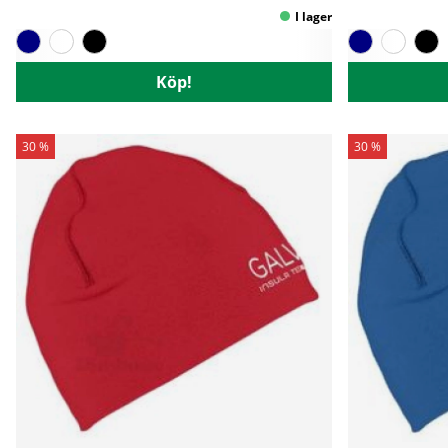
Köp!
30 %
30 %