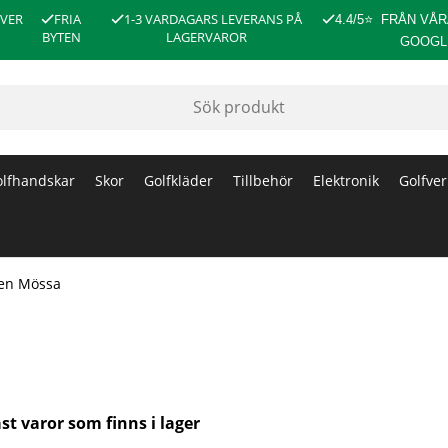
ÖVER
FRIA
1-3 VARDAGARS LEVERANS PÅ
4.4/5
⭐
FRÅN VÅR
BYTEN
LAGERVAROR
GOOGL
lfhandskar
Skor
Golfkläder
Tillbehör
Elektronik
Golfver
een Mössa
st varor som finns i lager