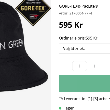
GORE-TEX® PacLite®
Artnr:
2176004-77F4
595
Kr
Ordinarie pris:
595 Kr
Välj Storlek:
Antal
Leveranstid:
[1]-[3] arbe