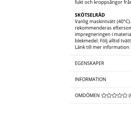
fukt och kroppsångor från
SKÖTSELRÅD
Vanlig maskintvätt (40°C)
rekommenderas eftersom
impregneringen i material
blekmedel. Följ alltid tvä
Länk till mer information 
EGENSKAPER
INFORMATION
OMDÖMEN
MEDELBETYG 
(