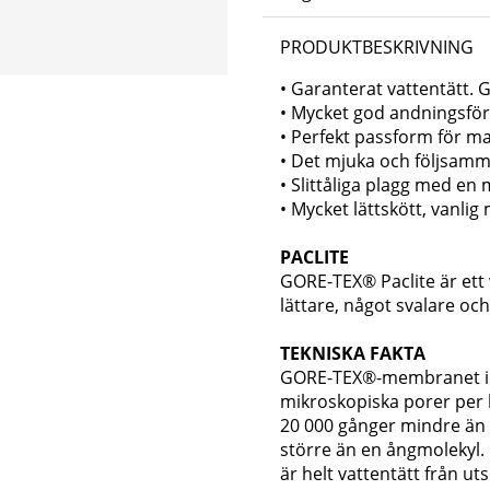
PRODUKTBESKRIVNING
• Garanterat vattentätt.
• Mycket god andningsfö
• Perfekt passform för max
• Det mjuka och följsamma
• Slittåliga plagg med en 
• Mycket lättskött, vanlig
PACLITE
GORE-TEX® Paclite är ett
lättare, något svalare och
TEKNISKA FAKTA
GORE-TEX®-membranet inn
mikroskopiska porer per 
20 000 gånger mindre än
större än en ångmolekyl
är helt vattentätt från u