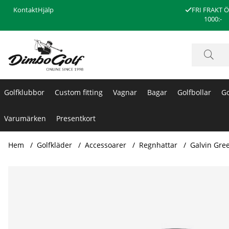
Kontakt
Hjälp
FRI FRAKT 
1000:-
Golfklubbor
Custom fitting
Vagnar
Bagar
Golfbollar
Go
Varumärken
Presentkort
Hem
Golfkläder
Accessoarer
Regnhattar
Galvin Gre
Produktbilder Galvin Green Regnhatt Gore-Tex Paclite ARK 