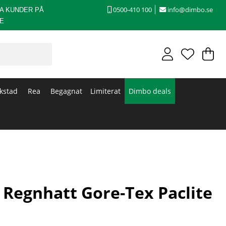
0500-410 100
info@dimbo.se
A KUNDER PÅ
E
V
An
.
kstad
Rea
Begagnat
Limiterat
Dimbo deals
 Regnhatt Gore-Tex Paclite