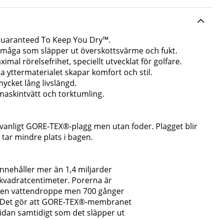
 Guaranteed To Keep You Dry™.
rmåga som släpper ut överskottsvärme och fukt.
imal rörelsefrihet, speciellt utvecklat för golfare.
 yttermaterialet skapar komfort och stil.
mycket lång livslängd.
 maskintvätt och torktumling.
 vanligt GORE-TEX®-plagg men utan foder. Plagget blir
 tar mindre plats i bagen.
ehåller mer än 1,4 miljarder
kvadratcentimeter. Porerna är
 en vattendroppe men 700 gånger
. Det gör att GORE-TEX®-membranet
tsidan samtidigt som det släpper ut