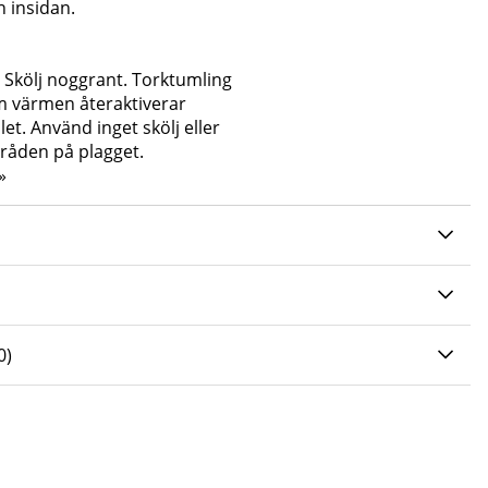
 insidan.
. Skölj noggrant. Torktumling
 värmen återaktiverar
et. Använd inget skölj eller
ttråden på plagget.
»
0 AV 5 ANTAL BETYG 0
0
)