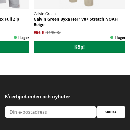
Galvin Green
x Full Zip
Galvin Green Byxa Herr V8+ Stretch NOAH
Beige
956 Kr
1195 Kr
Köp!
Få erbjudanden och nyheter
SKICKA