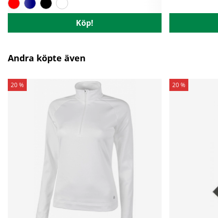
Köp!
Andra köpte även
20 %
20 %