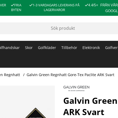
ÖVER
FRIA
1-3 VARDAGARS LEVERANS PÅ
4.4/5
⭐
FRÅN VÅR
BYTEN
LAGERVAROR
GOOGL
lfhandskar
Skor
Golfkläder
Tillbehör
Elektronik
Golfver
en Regnhatt
Galvin Green Regnhatt Gore-Tex Paclite ARK Svart
Svart
Galvin Green
ARK Svart