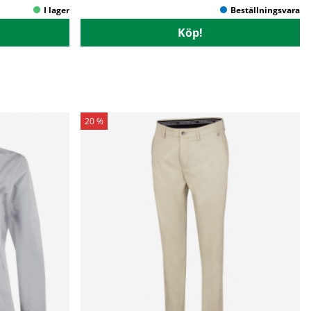
Köp!
20 %