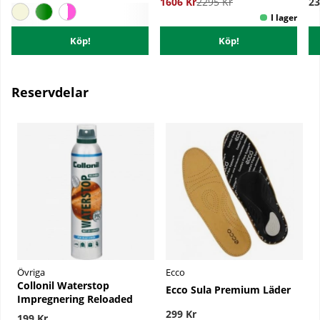
1606 Kr
2295 Kr
23
Köp!
Köp!
Reservdelar
Övriga
Ecco
Collonil Waterstop
Ecco Sula Premium Läder
Impregnering Reloaded
299 Kr
199 Kr