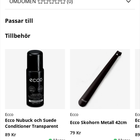
OMDÖMEN
MEDELBETYG 0 AV 5 ANTAL BETYG 0
(
0
)
Passar till
Tillbehör
Ecco
Ecco
Ec
Ecco Nubuck och Suede
Ec
Ecco Skohorn Metall 42cm
Conditioner Transparent
Er
79 Kr
89 Kr
89