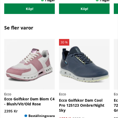
Köp!
Köp!
Se fler varor
30 %
Ecco
Ecco
Ec
Ecco Golfskor Dam Biom C4
Ecco Golfskor Dam Cool
Ec
- Blush/Vit/Old Rose
Pro 125123 Ombre/Night
72
Sky
Gr
2395 Kr