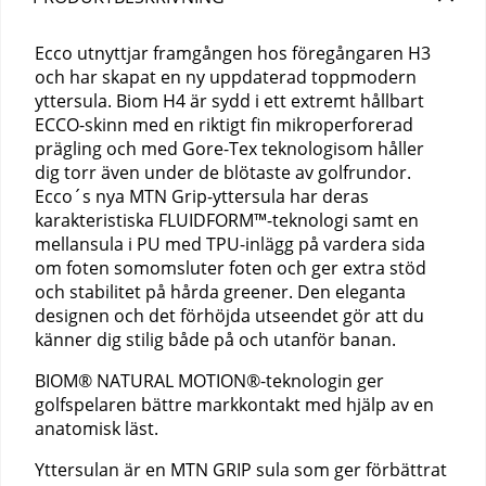
Ecco utnyttjar framgången hos föregångaren H3
och har skapat en ny uppdaterad toppmodern
yttersula. Biom H4 är sydd i ett extremt hållbart
ECCO-skinn med en riktigt fin mikroperforerad
prägling och med Gore-Tex teknologisom håller
dig torr även under de blötaste av golfrundor.
Ecco´s nya MTN Grip-yttersula har deras
karakteristiska FLUIDFORM™-teknologi samt en
mellansula i PU med TPU-inlägg på vardera sida
om foten somomsluter foten och ger extra stöd
och stabilitet på hårda greener. Den eleganta
designen och det förhöjda utseendet gör att du
känner dig stilig både på och utanför banan.
BIOM® NATURAL MOTION®-teknologin ger
golfspelaren bättre markkontakt med hjälp av en
anatomisk läst.
Yttersulan är en MTN GRIP sula som ger förbättrat