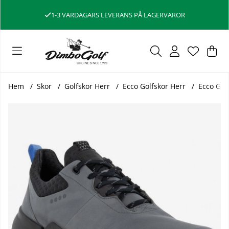
1-3 VARDAGARS LEVERANS PÅ LAGERVAROR
Var
Ant
.
Hem
Skor
Golfskor Herr
Ecco Golfskor Herr
Ecco Gol
Produktbilder Ecco Golfskor Herr Biom H4 108204 Titanium