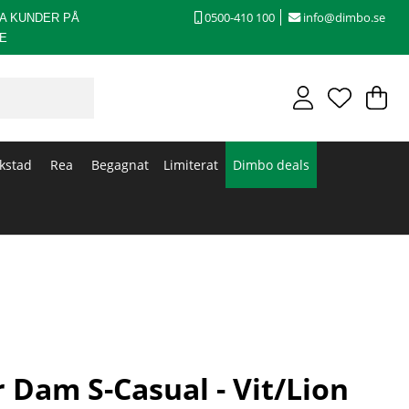
0500-410 100
info@dimbo.se
A KUNDER PÅ
E
V
An
.
kstad
Rea
Begagnat
Limiterat
Dimbo deals
 Dam S-Casual - Vit/Lion