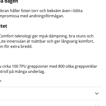
la dagen
ran håller foten torr och bekväm även i blöta
kompromissa med andningsförmågan.
itet
omfort teknologi ger mjuk dämpning, bra stuns och
hoLite innersulan är tvättbar och ger långvarig komfort,
en för extra bredd.
av cirka 100 TPU greppzoner med 800 olika greppvinklar
ntroll på många underlag.
»