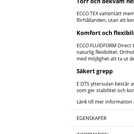
Torr och bekväm he
ECCO TEX vattentätt memb
förhållanden, utan att 
Komfort och flexibil
ECCO FLUIDFORM Direct C
naturlig flexibilitet. Ort
med möjlighet att ta ut d
Säkert grepp
E DTS yttersulan består 
som ger stabilitet och ko
Länk till mer information 
EGENSKAPER