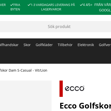
ÖVER
FRIA
1-3 VARDAGARS LEVERANS PÅ
4.4/5
⭐
FRÅN VÅR
BYTEN
LAGERVAROR
GOOGL
lfhandskar
Skor
Golfkläder
Tillbehör
Elektronik
Golfver
fskor Dam S-Casual - Vit/Lion
Ecco Golfskor