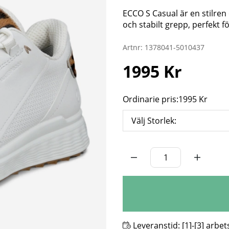
ECCO S Casual är en stilre
och stabilt grepp, perfekt 
Artnr:
1378041-5010437
1995
Kr
Ordinarie pris:
1995 Kr
Välj Storlek:
Antal
Leveranstid:
[1]-[3] arbe