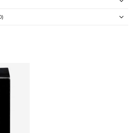
0 AV 5 ANTAL BETYG 0
0
)