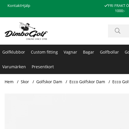
Kontakt
Hjälp
FRI FRAKT 
1000:-
Golfklubbor
Custom fitting
Vagnar
Bagar
Golfbollar
Go
Varumärken
Presentkort
Hem
Skor
Golfskor Dam
Ecco Golfskor Dam
Ecco Gol
Produktbilder Ecco Golfskor Dam S-Casual - Vit/Lion