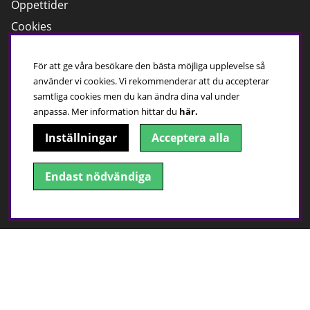
Öppettider
Cookies
Kundservice
För att ge våra besökare den bästa möjliga upplevelse så
använder vi cookies. Vi rekommenderar att du accepterar
Har du frågor?
samtliga cookies men du kan ändra dina val under
Ring:
0500 - 410 100
anpassa.
Mer information hittar du
här.
Maila till oss
Inställningar
Acceptera alla
Öppettider, butik
Mån-Fre; 10:00-18:00
Endast nödvändiga
Lör; 09:00-15:00
Sön;
Stängt
Hitta till oss!
Adress: Gesällgatan 1, 541 50 Skövde