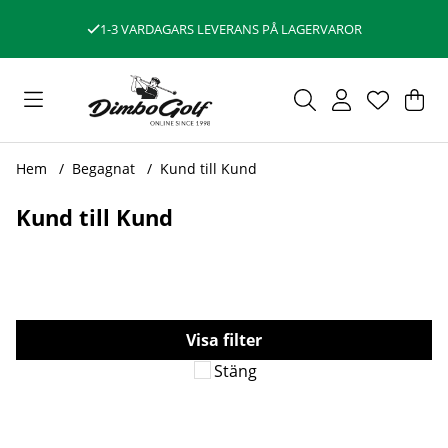
1-3 VARDAGARS LEVERANS PÅ LAGERVAROR
Var
Ant
.
Hem
Begagnat
Kund till Kund
Kund till Kund
Filtrera
Stäng
Produkter