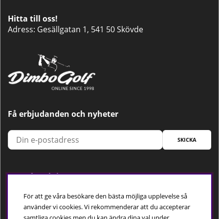
Hitta till oss!
Adress: Gesällgatan 1, 541 50 Skövde
Få erbjudanden och nyheter
SKICKA
Trygg betalning
För att ge våra besökare den bästa möjliga upplevelse så
använder vi cookies. Vi rekommenderar att du accepterar
samtliga cookies men du kan ändra dina val under