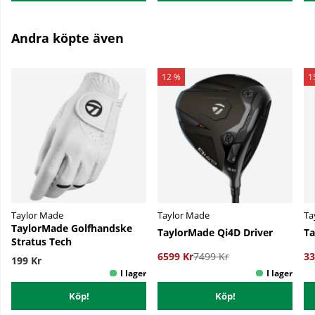
Andra köpte även
12 %
1
Taylor Made
Taylor Made
Ta
TaylorMade Golfhandske
TaylorMade Qi4D Driver
Ta
Stratus Tech
6599 Kr
7499 Kr
33
199 Kr
Köp!
Köp!