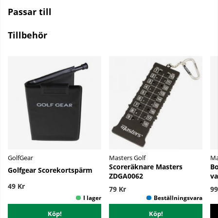
Passar till
Tillbehör
GolfGear
Masters Golf
Ma
Scoreräknare Masters
Bo
Golfgear Scorekortspärm
ZDGA0062
va
49 Kr
79 Kr
99
Köp!
Köp!