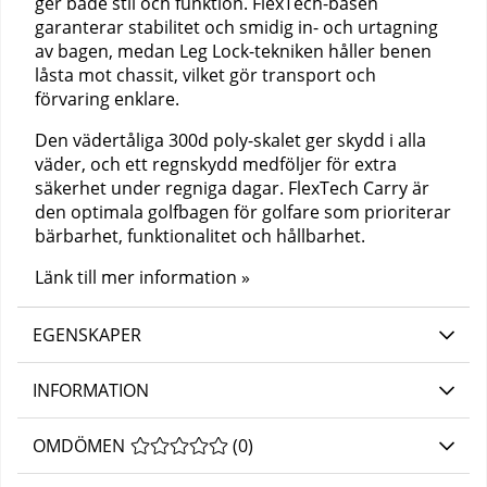
ger både stil och funktion. FlexTech-basen
garanterar stabilitet och smidig in- och urtagning
av bagen, medan Leg Lock-tekniken håller benen
låsta mot chassit, vilket gör transport och
förvaring enklare.
Den vädertåliga 300d poly-skalet ger skydd i alla
väder, och ett regnskydd medföljer för extra
säkerhet under regniga dagar. FlexTech Carry är
den optimala golfbagen för golfare som prioriterar
bärbarhet, funktionalitet och hållbarhet.
Länk till mer information »
EGENSKAPER
INFORMATION
OMDÖMEN
MEDELBETYG 0 AV 5 ANTAL BETYG 0
(
0
)