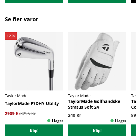
Se fler varor
12 %
Taylor Made
Taylor Made
Ta
TaylorMade Golfhandske
Ta
TaylorMade P?DHY Utility
Stratus Soft 24
Co
2909 Kr
3295 Kr
249 Kr
89
Köp!
Köp!