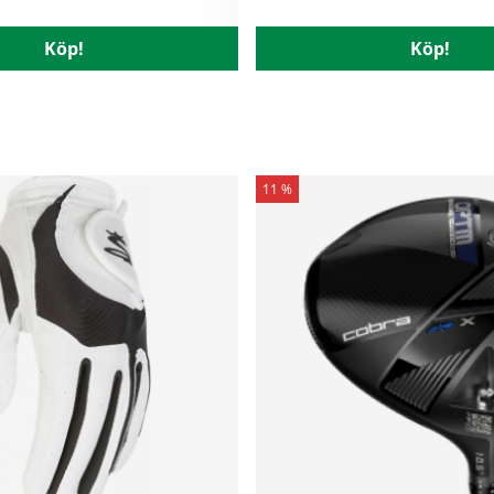
Köp!
Köp!
11 %