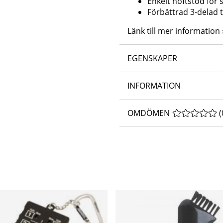
Enkelt höftstöd för 
Förbättrad 3-delad 
Länk till mer information 
EGENSKAPER
INFORMATION
OMDÖMEN
MEDELBETYG 
(