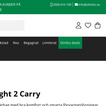
0500-410 100
info@dimbo.se
A KUNDER PÅ
E
V
An
.
kstad
Rea
Begagnat
Limiterat
Dimbo deals
ght 2 Carry
 bärbag med bra komfort och smarta förvaringslösningar.