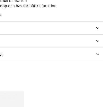
stabil bärkänsla
topp och bas för bättre funktion
»
0 AV 5 ANTAL BETYG 0
0
)