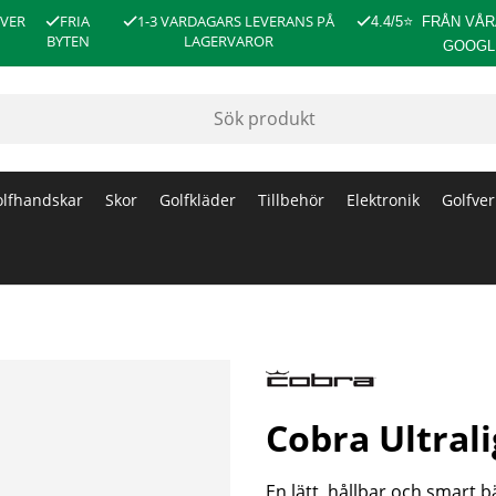
ÖVER
FRIA
1-3 VARDAGARS LEVERANS PÅ
4.4/5
⭐
FRÅN VÅR
BYTEN
LAGERVAROR
GOOGL
lfhandskar
Skor
Golfkläder
Tillbehör
Elektronik
Golfver
Cobra Ultrali
En lätt, hållbar och smart