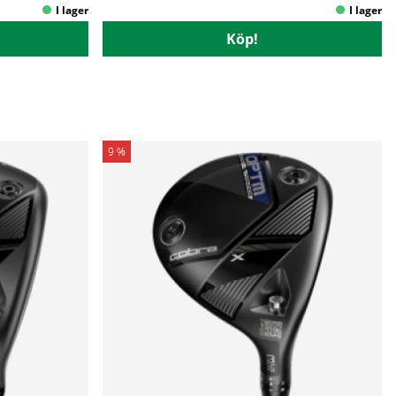
Köp!
9 %