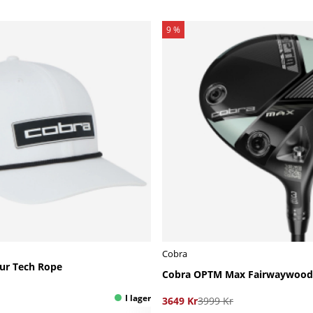
9 %
Cobra
ur Tech Rope
Cobra OPTM Max Fairwaywoo
3649 Kr
3999 Kr