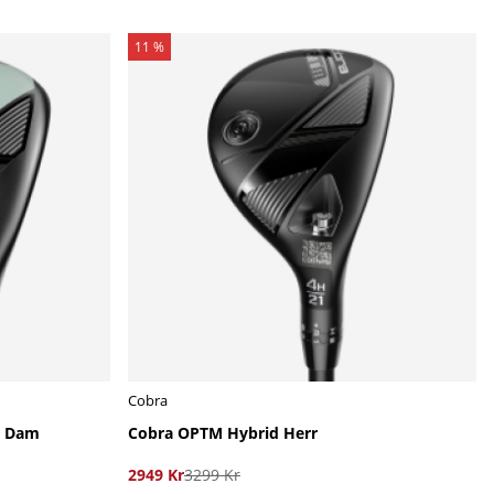
11 %
Cobra
d Dam
Cobra OPTM Hybrid Herr
2949 Kr
3299 Kr