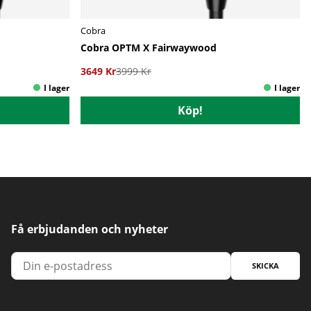
Cobra
Cobra OPTM X Fairwaywood
3649 Kr
3999 Kr
Köp!
Få erbjudanden och nyheter
SKICKA