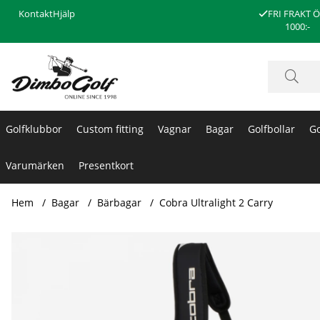
Kontakt
Hjälp
FRI FRAKT 
1000:-
Golfklubbor
Custom fitting
Vagnar
Bagar
Golfbollar
Go
Varumärken
Presentkort
Hem
Bagar
Bärbagar
Cobra Ultralight 2 Carry
Produktbilder Cobra Ultralight 2 Carry