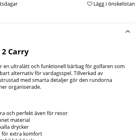
etsdagar
Lägg i önskelistan
 2 Carry
är en ultralätt och funktionell bärbag för golfaren som
lbart alternativ för vardagsspel. Tillverkad av
utrustad med smarta detaljer gör den rundorna
mer organiserade.
ära och perfekt även för resor
nnet material
 kalla drycker
 för extra komfort