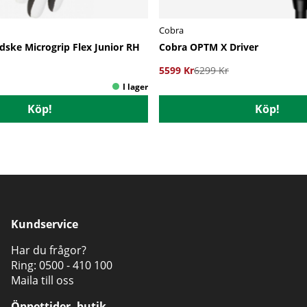
Cobra
dske Microgrip Flex Junior RH
Cobra OPTM X Driver
5599 Kr
6299 Kr
Köp!
Köp!
Kundservice
Har du frågor?
Ring:
0500 - 410 100
Maila till oss
Öppettider, butik