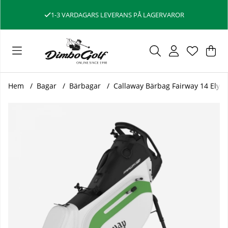
1-3 VARDAGARS LEVERANS PÅ LAGERVAROR
Var
Ant
.
Hem
Bagar
Bärbagar
Callaway Bärbag Fairway 14 Elyte
Produktbilder Callaway Bärbag Fairway 14 Elyte