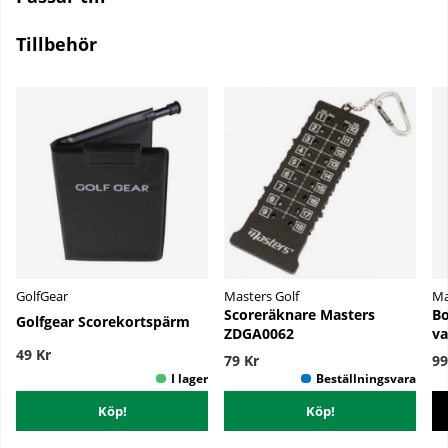
Tillbehör
GolfGear
Masters Golf
Ma
Scoreräknare Masters
Bo
Golfgear Scorekortspärm
ZDGA0062
va
49 Kr
79 Kr
99
Köp!
Köp!