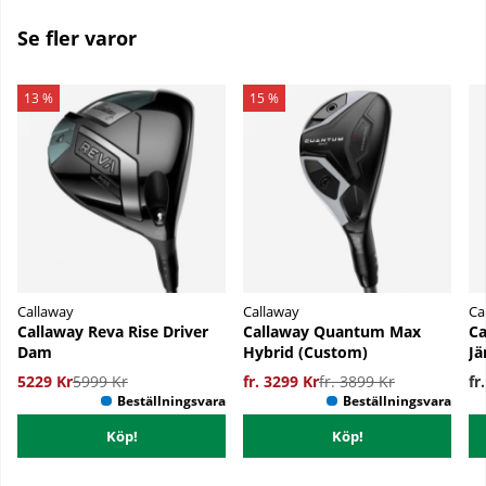
Se fler varor
13 %
15 %
Callaway
Callaway
Ca
Callaway Reva Rise Driver
Callaway Quantum Max
C
Dam
Hybrid (Custom)
Jä
5229 Kr
5999 Kr
fr. 3299 Kr
fr. 3899 Kr
fr
Köp!
Köp!