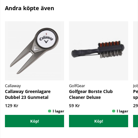
Andra köpte även
Callaway
GolfGear
Job
Callaway Greenlagare
Golfgear Borste Club
Pe
Dubbel 23 Gunmetal
Cleaner Deluxe
sp
129 Kr
59 Kr
29
Köp!
Köp!